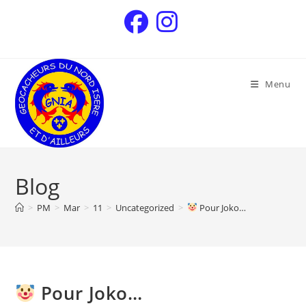
Menu
Blog
>
PM
>
Mar
>
11
>
Uncategorized
>
Pour Joko…
Pour Joko…