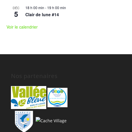
18 h 00 min
-
19 h 00 min
DÉC
5
Clair de lune #14
Voir le calendrier
Nos partenaires