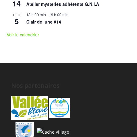
14
Atelier mysteries adhérents G.N.I.A
18 h 00 min
-
19 h 00 min
DÉC
5
Clair de lune #14
Voir le calendrier
Nos partenaires