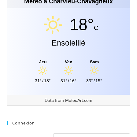
Météo à Charvieu-Chavagneux
18°
C
Ensoleillé
Jeu
Ven
Sam
31°
/
18°
31°
/
16°
33°
/
15°
Data from
MeteoArt.com
Connexion