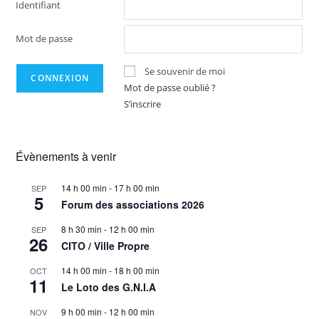
Identifiant
Mot de passe
Se souvenir de moi
Mot de passe oublié ?
S’inscrire
Évènements à venir
14 h 00 min
-
17 h 00 min
SEP
5
Forum des associations 2026
8 h 30 min
-
12 h 00 min
SEP
26
CITO / Ville Propre
14 h 00 min
-
18 h 00 min
OCT
11
Le Loto des G.N.I.A
9 h 00 min
-
12 h 00 min
NOV