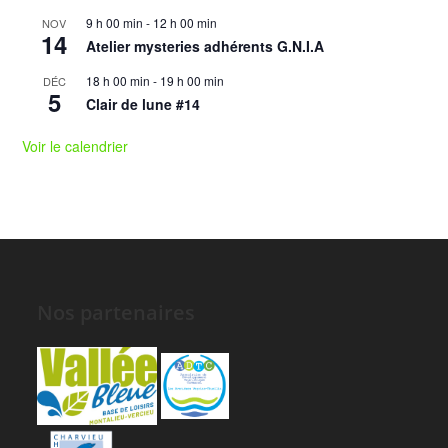
9 h 00 min
-
12 h 00 min
NOV
14
Atelier mysteries adhérents G.N.I.A
18 h 00 min
-
19 h 00 min
DÉC
5
Clair de lune #14
Voir le calendrier
Nos partenaires