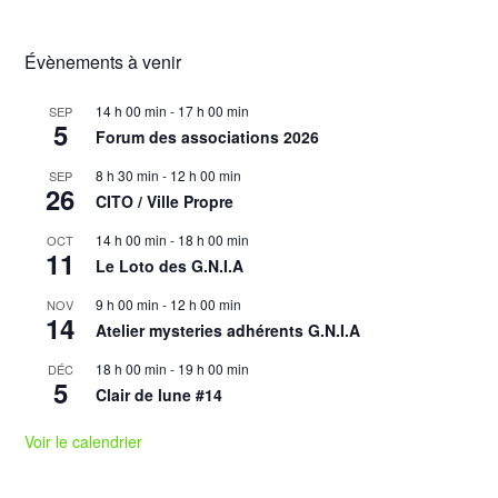
Évènements à venir
14 h 00 min
-
17 h 00 min
SEP
5
Forum des associations 2026
8 h 30 min
-
12 h 00 min
SEP
26
CITO / Ville Propre
14 h 00 min
-
18 h 00 min
OCT
11
Le Loto des G.N.I.A
9 h 00 min
-
12 h 00 min
NOV
14
Atelier mysteries adhérents G.N.I.A
18 h 00 min
-
19 h 00 min
DÉC
5
Clair de lune #14
Voir le calendrier