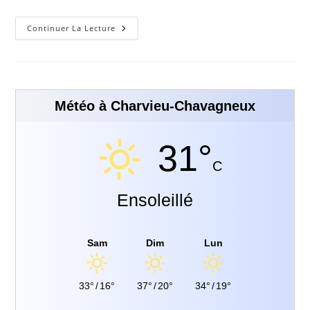
Continuer La Lecture
Météo à Charvieu-Chavagneux
31°
C
Ensoleillé
Sam
Dim
Lun
33°
/
16°
37°
/
20°
34°
/
19°