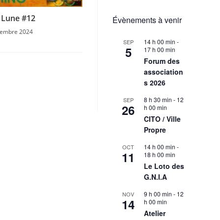
e Lune #12
Évènements à venir
vembre 2024
14 h 00 min
-
SEP
5
17 h 00 min
Forum des
association
s 2026
8 h 30 min
-
12
SEP
26
h 00 min
CITO / Ville
Propre
14 h 00 min
-
OCT
11
18 h 00 min
Le Loto des
G.N.I.A
9 h 00 min
-
12
NOV
14
h 00 min
Atelier