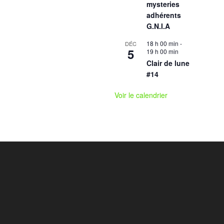
mysteries
adhérents
G.N.I.A
18 h 00 min
-
DÉC
5
19 h 00 min
Clair de lune
#14
Voir le calendrier