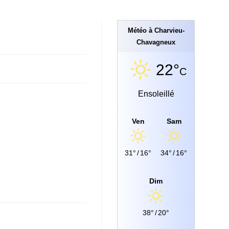
Météo à Charvieu-
Chavagneux
22°
C
Ensoleillé
Ven
Sam
31°
/
16°
34°
/
16°
Dim
38°
/
20°