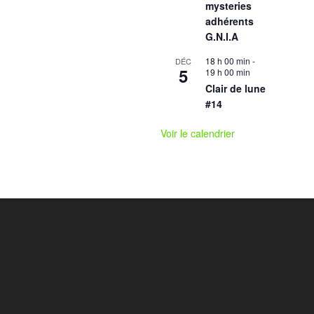
mysteries
adhérents
G.N.I.A
18 h 00 min
-
DÉC
5
19 h 00 min
Clair de lune
#14
Voir le calendrier