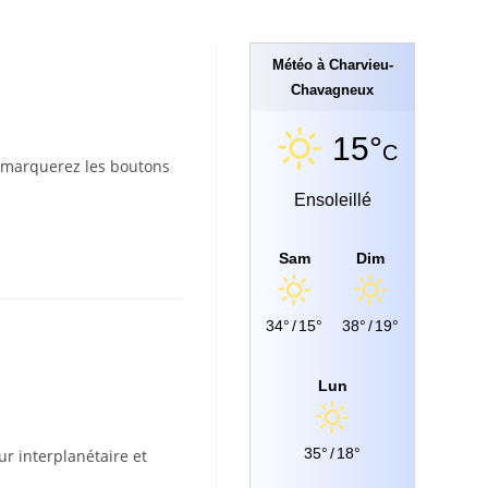
Météo à Charvieu-
Chavagneux
15°
C
emarquerez les boutons
Ensoleillé
Sam
Dim
34°
/
15°
38°
/
19°
Lun
35°
/
18°
r interplanétaire et