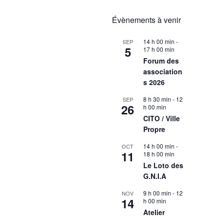
Évènements à venir
14 h 00 min
-
SEP
5
17 h 00 min
Forum des
association
s 2026
8 h 30 min
-
12
SEP
26
h 00 min
CITO / Ville
Propre
14 h 00 min
-
OCT
11
18 h 00 min
Le Loto des
G.N.I.A
9 h 00 min
-
12
NOV
14
h 00 min
Atelier