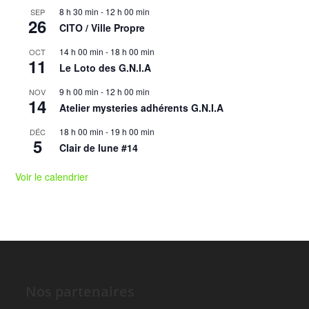
8 h 30 min
-
12 h 00 min
SEP
26
CITO / Ville Propre
14 h 00 min
-
18 h 00 min
OCT
11
Le Loto des G.N.I.A
9 h 00 min
-
12 h 00 min
NOV
14
Atelier mysteries adhérents G.N.I.A
18 h 00 min
-
19 h 00 min
DÉC
5
Clair de lune #14
Voir le calendrier
Nos partenaires