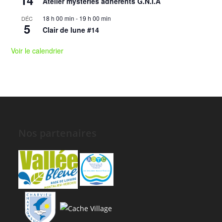
14
Atelier mysteries adhérents G.N.I.A
18 h 00 min
-
19 h 00 min
DÉC
5
Clair de lune #14
Voir le calendrier
Nos partenaires