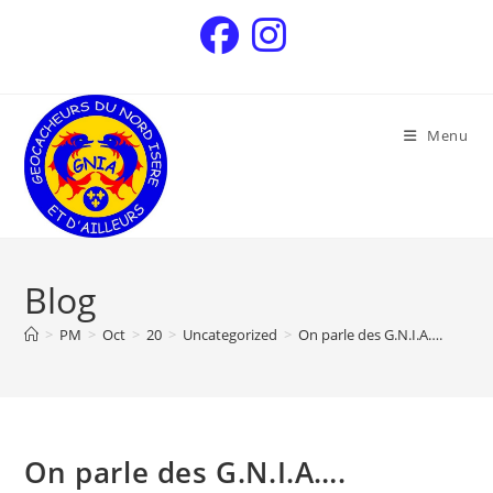
Menu
Blog
>
PM
>
Oct
>
20
>
Uncategorized
>
On parle des G.N.I.A….
On parle des G.N.I.A….