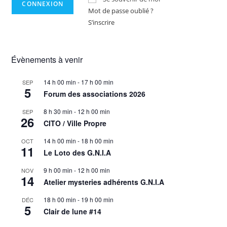
Mot de passe oublié ?
S’inscrire
Évènements à venir
14 h 00 min
-
17 h 00 min
SEP
5
Forum des associations 2026
8 h 30 min
-
12 h 00 min
SEP
26
CITO / Ville Propre
14 h 00 min
-
18 h 00 min
OCT
11
Le Loto des G.N.I.A
9 h 00 min
-
12 h 00 min
NOV
14
Atelier mysteries adhérents G.N.I.A
18 h 00 min
-
19 h 00 min
DÉC
5
Clair de lune #14