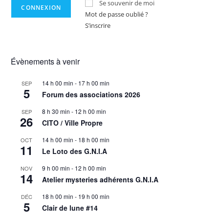
Se souvenir de moi
Mot de passe oublié ?
S’inscrire
Évènements à venir
14 h 00 min
-
17 h 00 min
SEP
5
Forum des associations 2026
8 h 30 min
-
12 h 00 min
SEP
26
CITO / Ville Propre
14 h 00 min
-
18 h 00 min
OCT
11
Le Loto des G.N.I.A
9 h 00 min
-
12 h 00 min
NOV
14
Atelier mysteries adhérents G.N.I.A
18 h 00 min
-
19 h 00 min
DÉC
5
Clair de lune #14