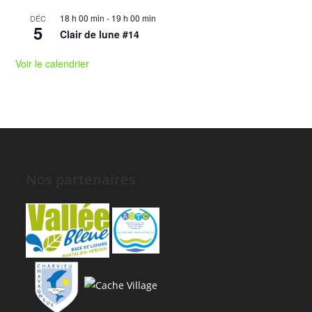
18 h 00 min
-
19 h 00 min
DÉC
5
Clair de lune #14
Voir le calendrier
Nos partenaires