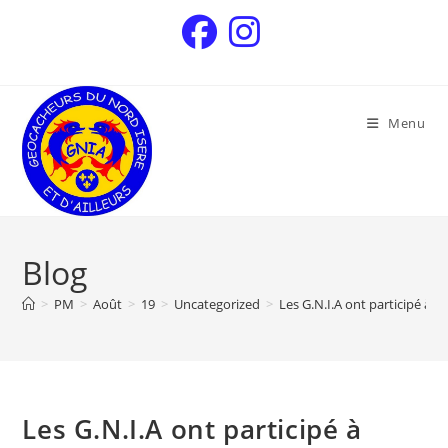
Menu
Blog
>
PM
>
Août
>
19
>
Uncategorized
>
Les G.N.I.A ont participé à 
Les G.N.I.A ont participé à