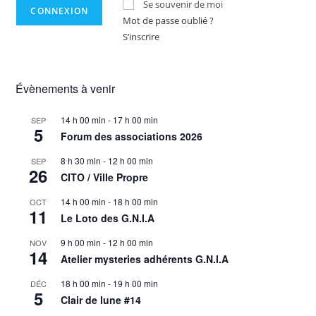
Se souvenir de moi
Mot de passe oublié ?
S’inscrire
Évènements à venir
14 h 00 min
-
17 h 00 min
SEP
5
Forum des associations 2026
8 h 30 min
-
12 h 00 min
SEP
26
CITO / Ville Propre
14 h 00 min
-
18 h 00 min
OCT
11
Le Loto des G.N.I.A
9 h 00 min
-
12 h 00 min
NOV
14
Atelier mysteries adhérents G.N.I.A
18 h 00 min
-
19 h 00 min
DÉC
5
Clair de lune #14