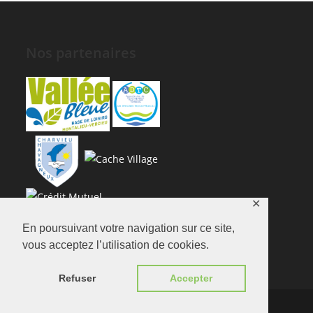
Nos partenaires
✕
En poursuivant votre navigation sur ce site,
vous acceptez l’utilisation de cookies.
Refuser
Accepter
Copyright - WordPress Theme by OceanWP