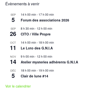
Évènements à venir
14 h 00 min
-
17 h 00 min
SEP
5
Forum des associations 2026
8 h 30 min
-
12 h 00 min
SEP
26
CITO / Ville Propre
14 h 00 min
-
18 h 00 min
OCT
11
Le Loto des G.N.I.A
9 h 00 min
-
12 h 00 min
NOV
14
Atelier mysteries adhérents G.N.I.A
18 h 00 min
-
19 h 00 min
DÉC
5
Clair de lune #14
Voir le calendrier