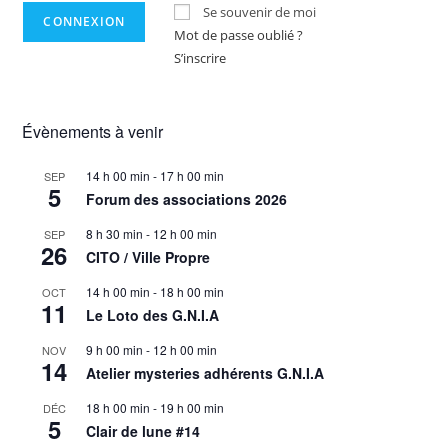
Se souvenir de moi
Mot de passe oublié ?
S’inscrire
Évènements à venir
14 h 00 min
-
17 h 00 min
SEP
5
Forum des associations 2026
8 h 30 min
-
12 h 00 min
SEP
26
CITO / Ville Propre
14 h 00 min
-
18 h 00 min
OCT
11
Le Loto des G.N.I.A
9 h 00 min
-
12 h 00 min
NOV
14
Atelier mysteries adhérents G.N.I.A
18 h 00 min
-
19 h 00 min
DÉC
5
Clair de lune #14