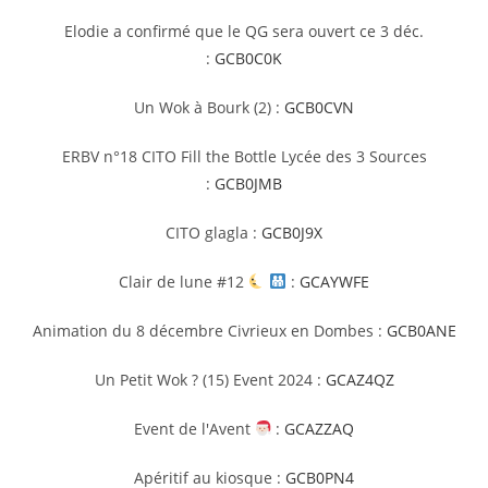
Elodie a confirmé que le QG sera ouvert ce 3 déc.
:
GCB0C0K
Un Wok à Bourk (2) :
GCB0CVN
ERBV n°18 CITO Fill the Bottle Lycée des 3 Sources
:
GCB0JMB
CITO glagla :
GCB0J9X
Clair de lune #12
:
GCAYWFE
Animation du 8 décembre Civrieux en Dombes :
GCB0ANE
Un Petit Wok ? (15) Event 2024 :
GCAZ4QZ
Event de l'Avent
:
GCAZZAQ
Apéritif au kiosque :
GCB0PN4