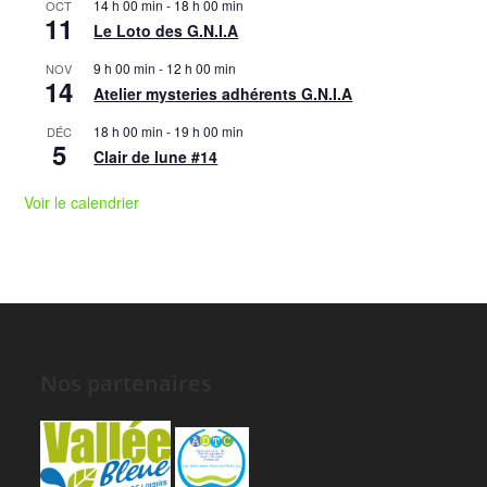
14 h 00 min
-
18 h 00 min
OCT
11
Le Loto des G.N.I.A
9 h 00 min
-
12 h 00 min
NOV
14
Atelier mysteries adhérents G.N.I.A
18 h 00 min
-
19 h 00 min
DÉC
5
Clair de lune #14
Voir le calendrier
Nos partenaires