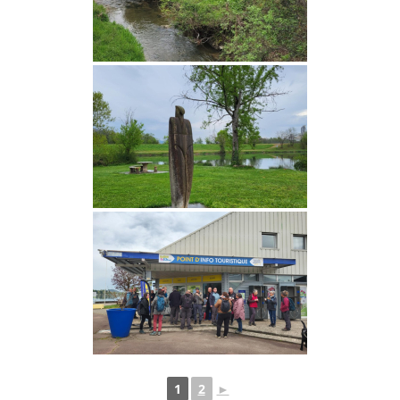
1
2
►