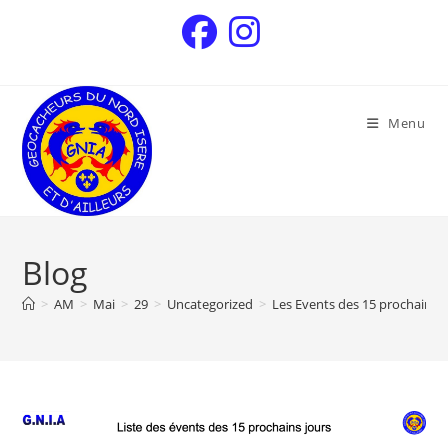
Menu
Blog
>
AM
>
Mai
>
29
>
Uncategorized
>
Les Events des 15 prochains j