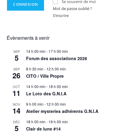
Se souvenir de moi
Mot de passe oublié ?
S’inscrire
Évènements à venir
14 h 00 min
-
17 h 00 min
SEP
5
Forum des associations 2026
8 h 30 min
-
12 h 00 min
SEP
26
CITO / Ville Propre
14 h 00 min
-
18 h 00 min
OCT
11
Le Loto des G.N.I.A
9 h 00 min
-
12 h 00 min
NOV
14
Atelier mysteries adhérents G.N.I.A
18 h 00 min
-
19 h 00 min
DÉC
5
Clair de lune #14