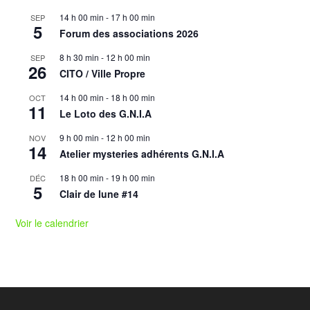
14 h 00 min
-
17 h 00 min
SEP
5
Forum des associations 2026
8 h 30 min
-
12 h 00 min
SEP
26
CITO / Ville Propre
14 h 00 min
-
18 h 00 min
OCT
11
Le Loto des G.N.I.A
9 h 00 min
-
12 h 00 min
NOV
14
Atelier mysteries adhérents G.N.I.A
18 h 00 min
-
19 h 00 min
DÉC
5
Clair de lune #14
Voir le calendrier