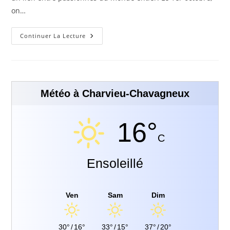
on…
Continuer La Lecture
Météo à Charvieu-Chavagneux
16°
C
Ensoleillé
Ven
Sam
Dim
30°
/
16°
33°
/
15°
37°
/
20°