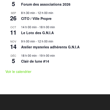
5
Forum des associations 2026
8 h 30 min
-
12 h 00 min
SEP
26
CITO / Ville Propre
14 h 00 min
-
18 h 00 min
OCT
11
Le Loto des G.N.I.A
9 h 00 min
-
12 h 00 min
NOV
14
Atelier mysteries adhérents G.N.I.A
18 h 00 min
-
19 h 00 min
DÉC
5
Clair de lune #14
Voir le calendrier