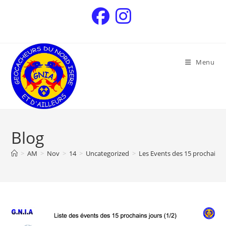
Menu
Blog
>
AM
>
Nov
>
14
>
Uncategorized
>
Les Events des 15 prochains 