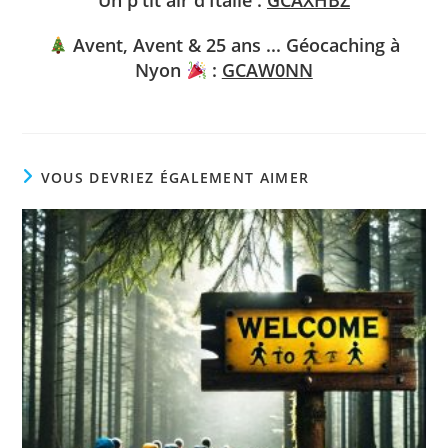
Un p'tit air d'Italie :
GCAXHBZ
Avent, Avent & 25 ans ... Géocaching à
Nyon
:
GCAW0NN
VOUS DEVRIEZ ÉGALEMENT AIMER