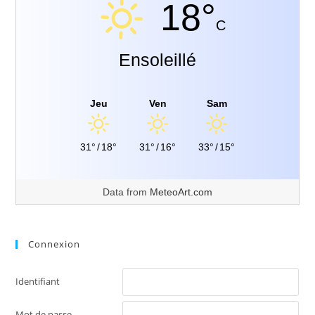
18°
C
Ensoleillé
Jeu
Ven
Sam
31°
/
18°
31°
/
16°
33°
/
15°
Data from
MeteoArt.com
Connexion
Identifiant
Mot de passe