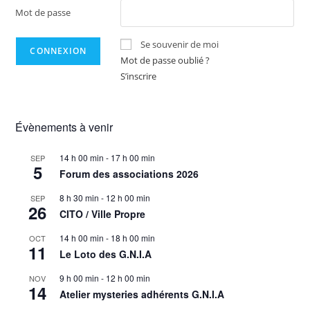
Mot de passe
Se souvenir de moi
Mot de passe oublié ?
S’inscrire
Évènements à venir
14 h 00 min
-
17 h 00 min
SEP
5
Forum des associations 2026
8 h 30 min
-
12 h 00 min
SEP
26
CITO / Ville Propre
14 h 00 min
-
18 h 00 min
OCT
11
Le Loto des G.N.I.A
9 h 00 min
-
12 h 00 min
NOV
14
Atelier mysteries adhérents G.N.I.A