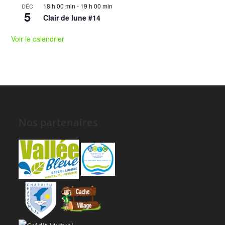
18 h 00 min
-
19 h 00 min
DÉC
5
Clair de lune #14
Voir le calendrier
Nos partenaires