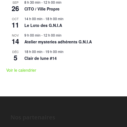
8 h 30 min
-
12 h 00 min
SEP
26
CITO / Ville Propre
14 h 00 min
-
18 h 00 min
OCT
11
Le Loto des G.N.I.A
9 h 00 min
-
12 h 00 min
NOV
14
Atelier mysteries adhérents G.N.I.A
18 h 00 min
-
19 h 00 min
DÉC
5
Clair de lune #14
Voir le calendrier
Nos partenaires