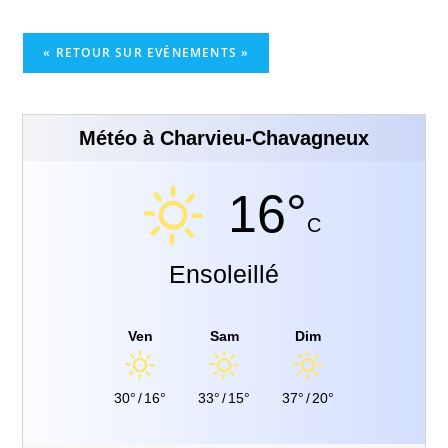
« RETOUR SUR EVÉNEMENTS »
Météo à Charvieu-Chavagneux
16°
C
Ensoleillé
Ven
Sam
Dim
30°
/
16°
33°
/
15°
37°
/
20°