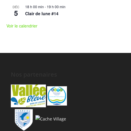
18 h 00 min
-
19 h 00 min
DÉC
5
Clair de lune #14
Voir le calendrier
Nos partenaires