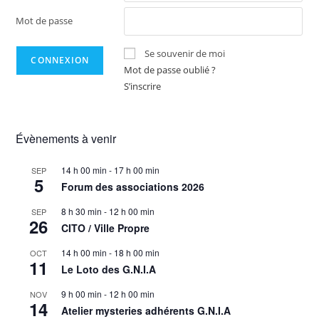
Mot de passe
Se souvenir de moi
Mot de passe oublié ?
S’inscrire
Évènements à venir
14 h 00 min
-
17 h 00 min
SEP
5
Forum des associations 2026
8 h 30 min
-
12 h 00 min
SEP
26
CITO / Ville Propre
14 h 00 min
-
18 h 00 min
OCT
11
Le Loto des G.N.I.A
9 h 00 min
-
12 h 00 min
NOV
14
Atelier mysteries adhérents G.N.I.A