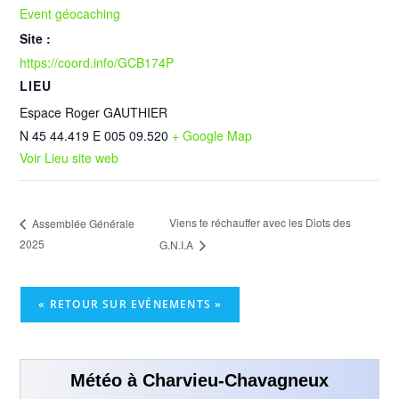
Event géocaching
Site :
https://coord.info/GCB174P
LIEU
Espace Roger GAUTHIER
N 45 44.419 E 005 09.520
+ Google Map
Voir Lieu site web
Viens te réchauffer avec les Diots des
Assemblée Générale
2025
G.N.I.A
« RETOUR SUR EVÉNEMENTS »
Météo à Charvieu-Chavagneux