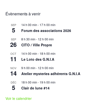
Évènements à venir
14 h 00 min
-
17 h 00 min
SEP
5
Forum des associations 2026
8 h 30 min
-
12 h 00 min
SEP
26
CITO / Ville Propre
14 h 00 min
-
18 h 00 min
OCT
11
Le Loto des G.N.I.A
9 h 00 min
-
12 h 00 min
NOV
14
Atelier mysteries adhérents G.N.I.A
18 h 00 min
-
19 h 00 min
DÉC
5
Clair de lune #14
Voir le calendrier